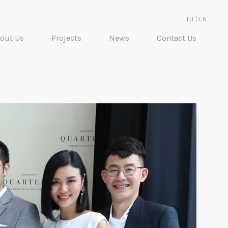
TH
|
EN
out Us
Projects
News
Contact Us